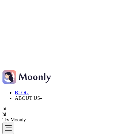
BLOG
ABOUT US
hi
hi
Try Moonly