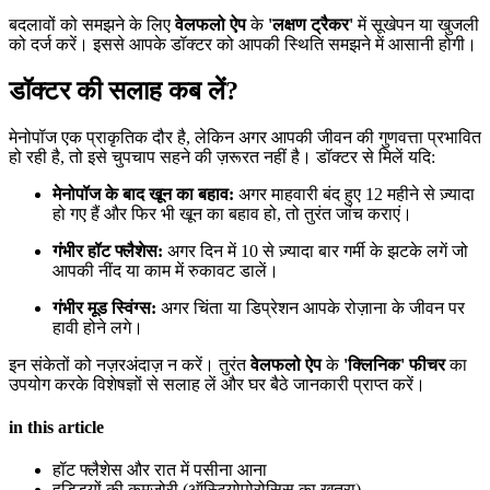
बदलावों को समझने के लिए
वेलफलो ऐप
के
'लक्षण ट्रैकर'
में सूखेपन या खुजली
को दर्ज करें। इससे आपके डॉक्टर को आपकी स्थिति समझने में आसानी होगी।
डॉक्टर की सलाह कब लें?
मेनोपॉज एक प्राकृतिक दौर है, लेकिन अगर आपकी जीवन की गुणवत्ता प्रभावित
हो रही है, तो इसे चुपचाप सहने की ज़रूरत नहीं है। डॉक्टर से मिलें यदि:
मेनोपॉज के बाद खून का बहाव:
अगर माहवारी बंद हुए 12 महीने से ज़्यादा
हो गए हैं और फिर भी खून का बहाव हो, तो तुरंत जांच कराएं।
गंभीर हॉट फ्लैशेस:
अगर दिन में 10 से ज़्यादा बार गर्मी के झटके लगें जो
आपकी नींद या काम में रुकावट डालें।
गंभीर मूड स्विंग्स:
अगर चिंता या डिप्रेशन आपके रोज़ाना के जीवन पर
हावी होने लगे।
इन संकेतों को नज़रअंदाज़ न करें। तुरंत
वेलफलो ऐप
के
'क्लिनिक' फीचर
का
उपयोग करके विशेषज्ञों से सलाह लें और घर बैठे जानकारी प्राप्त करें।
in this article
हॉट फ्लैशेस और रात में पसीना आना
हड्डियों की कमजोरी (ऑस्टियोपोरोसिस का खतरा)