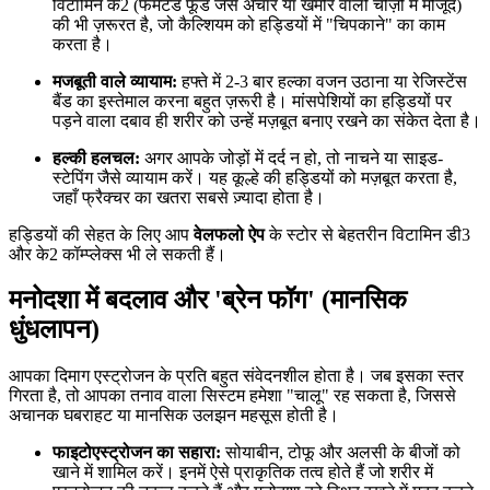
विटामिन के2 (फर्मेंटेड फूड जैसे अचार या खमीर वाली चीज़ों में मौजूद)
की भी ज़रूरत है, जो कैल्शियम को हड्डियों में "चिपकाने" का काम
करता है।
मजबूती वाले व्यायाम:
हफ्ते में 2-3 बार हल्का वजन उठाना या रेजिस्टेंस
बैंड का इस्तेमाल करना बहुत ज़रूरी है। मांसपेशियों का हड्डियों पर
पड़ने वाला दबाव ही शरीर को उन्हें मज़बूत बनाए रखने का संकेत देता है।
हल्की हलचल:
अगर आपके जोड़ों में दर्द न हो, तो नाचने या साइड-
स्टेपिंग जैसे व्यायाम करें। यह कूल्हे की हड्डियों को मज़बूत करता है,
जहाँ फ्रैक्चर का खतरा सबसे ज़्यादा होता है।
हड्डियों की सेहत के लिए आप
वेलफलो ऐप
के स्टोर से बेहतरीन विटामिन डी3
और के2 कॉम्प्लेक्स भी ले सकती हैं।
मनोदशा में बदलाव और 'ब्रेन फॉग' (मानसिक
धुंधलापन)
आपका दिमाग एस्ट्रोजन के प्रति बहुत संवेदनशील होता है। जब इसका स्तर
गिरता है, तो आपका तनाव वाला सिस्टम हमेशा "चालू" रह सकता है, जिससे
अचानक घबराहट या मानसिक उलझन महसूस होती है।
फाइटोएस्ट्रोजन का सहारा:
सोयाबीन, टोफू और अलसी के बीजों को
खाने में शामिल करें। इनमें ऐसे प्राकृतिक तत्व होते हैं जो शरीर में