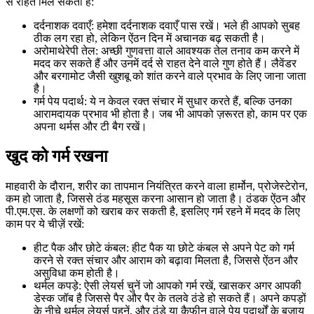
से राहत मिल सकती है:
दर्दनाशक दवाएँ: हमेशा दर्दनाशक दवाएँ पास रखें। भले ही आपको सुबह
ठीक लग रहा हो, लेकिन ऐंठन दिन में अचानक बढ़ सकती है।
अरोमाथेरेपी तेल: अच्छी गुणवत्ता वाले आवश्यक तेल तनाव कम करने में
मदद कर सकते हैं और उनमें दर्द से राहत देने वाले गुण होते हैं। लैवेंडर
और बरगामोट जैसी खुशबू को शांत करने वाले प्रभाव के लिए जाना जाता
है।
गर्म पेय पदार्थ: ये न केवल रक्त संचार में सुधार करते हैं, बल्कि उनका
आरामदायक प्रभाव भी होता है। जब भी आपको ज़रूरत हो, काम पर एक
अपना थर्मस और टी बैग रखें।
खुद को गर्म रखना
माहवारी के दौरान, शरीर का तापमान नियंत्रित करने वाला हार्मोन, प्रोजेस्टेरोन,
कम हो जाता है, जिससे ठंड महसूस करना आसान हो जाता है। ठंडक ऐंठन और
पी.एम.एस. के लक्षणों को खराब कर सकती है, इसलिए गर्म रहने में मदद के लिए
काम पर ये चीज़ें रखें:
हीट पैक और छोटे कंबल: हीट पैक या छोटे कंबल से अपने पेट को गर्म
करने से रक्त संचार और आराम को बढ़ावा मिलता है, जिससे ऐंठन और
असुविधा कम होती है।
थर्मल कपड़े: ऐसी लेयर्स चुनें जो आपको गर्म रखें, खासकर अगर आपकी
डेस्क जॉब है जिससे पैर और पैर के तलवे ठंडे हो सकते हैं। अपने कपड़ों
के नीचे थर्मल लेयर्स पहनें, और ठंडे या कैफीन वाले पेय पदार्थों के बजाय