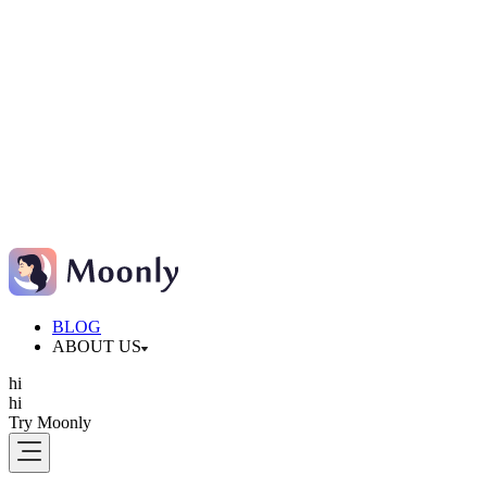
BLOG
ABOUT US
hi
hi
Try Moonly