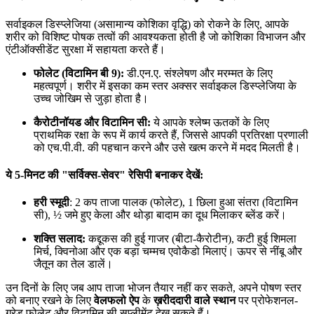
सर्वाइकल डिस्प्लेजिया (असामान्य कोशिका वृद्धि) को रोकने के लिए, आपके
शरीर को विशिष्ट पोषक तत्वों की आवश्यकता होती है जो कोशिका विभाजन और
एंटीऑक्सीडेंट सुरक्षा में सहायता करते हैं।
फोलेट (विटामिन बी 9):
डी.एन.ए. संश्लेषण और मरम्मत के लिए
महत्वपूर्ण। शरीर में इसका कम स्तर अक्सर सर्वाइकल डिस्प्लेजिया के
उच्च जोखिम से जुड़ा होता है।
कैरोटीनॉयड और विटामिन सी:
ये आपके श्लेष्म ऊतकों के लिए
प्राथमिक रक्षा के रूप में कार्य करते हैं, जिससे आपकी प्रतिरक्षा प्रणाली
को एच.पी.वी. की पहचान करने और उसे खत्म करने में मदद मिलती है।
ये 5-मिनट की "सर्विक्स-सेवर" रेसिपी बनाकर देखें:
हरी स्मूदी
: 2 कप ताजा पालक (फोलेट), 1 छिला हुआ संतरा (विटामिन
सी), ½ जमे हुए केला और थोड़ा बादाम का दूध मिलाकर ब्लेंड करें।
शक्ति सलाद:
कद्दूकस की हुई गाजर (बीटा-कैरोटीन), कटी हुई शिमला
मिर्च, क्विनोआ और एक बड़ा चम्मच एवोकैडो मिलाएं। ऊपर से नींबू और
जैतून का तेल डालें।
उन दिनों के लिए जब आप ताजा भोजन तैयार नहीं कर सकते, अपने पोषण स्तर
को बनाए रखने के लिए
वेलफलो ऐप
के
ख़रीददारी वाले स्थान
पर प्रोफेशनल-
ग्रेड फोलेट और विटामिन सी सप्लीमेंट देख सकते हैं।