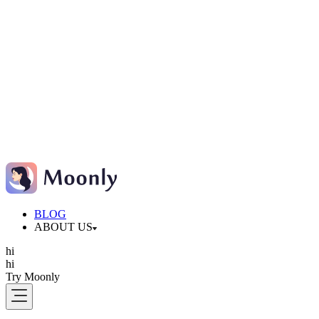
BLOG
ABOUT US
hi
hi
Try Moonly