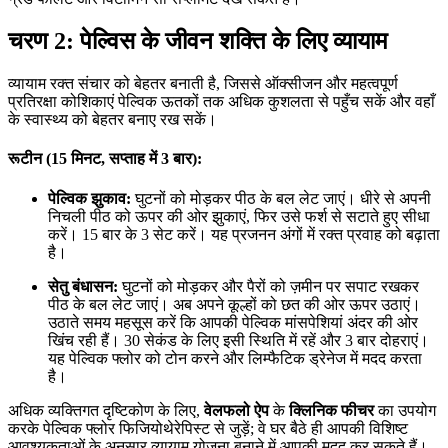
चरण 2: पेल्विस के जीवन शक्ति के लिए व्यायाम
व्यायाम रक्त संचार को बेहतर बनाती है, जिससे ऑक्सीजन और महत्वपूर्ण
प्रतिरक्षा कोशिकाएं पेल्विक ऊतकों तक अधिक कुशलता से पहुँच सकें और वहाँ
के स्वास्थ्य को बेहतर बनाए रख सकें।
रूटीन (15 मिनट, सप्ताह में 3 बार):
पेल्विक झुकाव:
घुटनों को मोड़कर पीठ के बल लेट जाएं। धीरे से अपनी
निचली पीठ को ऊपर की ओर झुकाएं, फिर उसे फर्श से सटाते हुए सीधा
करें। 15 बार के 3 सेट करें। यह प्रजनन अंगों में रक्त प्रवाह को बढ़ाता
है।
सेतु बंधासन:
घुटनों को मोड़कर और पैरों को ज़मीन पर सपाट रखकर
पीठ के बल लेट जाएं। अब अपने कूल्हों को छत की ओर ऊपर उठाएं।
उठाते समय महसूस करें कि आपकी पेल्विक मांसपेशियां अंदर की ओर
खिंच रही हैं। 30 सेकंड के लिए इसी स्थिति में रहें और 3 बार दोहराएं।
यह पेल्विक फ्लोर को टोन करने और लिम्फैटिक ड्रेनेज में मदद करता
है।
अधिक व्यक्तिगत दृष्टिकोण के लिए,
वेलफलो ऐप
के
क्लिनिक फीचर
का उपयोग
करके पेल्विक फ्लोर फिजियोथेरेपिस्ट से जुड़ें; वे घर बैठे ही आपकी विशिष्ट
आवश्यकताओं के अनुसार व्यायाम योजना बनाने में आपकी मदद कर सकते हैं।