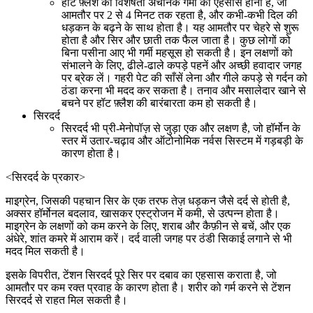
हॉट फ़्लैश की विशेषता अचानक गर्मी का एहसास होना है, जो
आमतौर पर 2 से 4 मिनट तक रहता है, और कभी-कभी दिल की
धड़कन के बढ़ने के साथ होता है। यह आमतौर पर चेहरे से शुरू
होता है और सिर और छाती तक फैल जाता है। कुछ लोगों को
बिना पसीना आए भी गर्मी महसूस हो सकती है। इन लक्षणों को
संभालने के लिए, ढीले-ढाले कपड़े पहनें और अच्छी हवादार जगह
पर ब्रेक लें। गहरी पेट की साँसें लेना और गीले कपड़े से गर्दन को
ठंडा करना भी मदद कर सकता है। तनाव और मसालेदार खाने से
बचने पर हॉट फ़्लैश की बारंबारता कम हो सकती है।
सिरदर्द
सिरदर्द भी प्री-मेनोपॉज़ से जुड़ा एक और लक्षण है, जो हॉर्मोन के
स्तर में उतार-चढ़ाव और ऑटोनोमिक नर्वस सिस्टम में गड़बड़ी के
कारण होता है।
<सिरदर्द के प्रकार>
माइग्रेन, जिसकी पहचान सिर के एक तरफ तेज़ धड़कन जैसे दर्द से होती है,
अक्सर हॉर्मोनल बदलाव, खासकर एस्ट्रोजन में कमी, से उत्पन्न होता है।
माइग्रेन के लक्षणों को कम करने के लिए, शराब और कैफ़ीन से बचें, और एक
अंधेरे, शांत कमरे में आराम करें। दर्द वाली जगह पर ठंडी सिकाई लगाने से भी
मदद मिल सकती है।
इसके विपरीत, टेंशन सिरदर्द पूरे सिर पर दबाव का एहसास कराता है, जो
आमतौर पर कम रक्त प्रवाह के कारण होता है। शरीर को गर्म करने से टेंशन
सिरदर्द से राहत मिल सकती है।