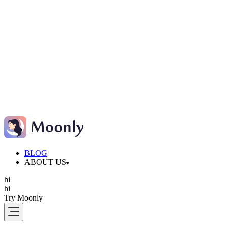
BLOG
ABOUT US
hi
hi
Try Moonly