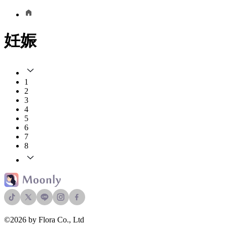
妊娠
1
2
3
4
5
6
7
8
©2026 by Flora Co., Ltd