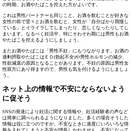
の時期、お酒やたばこを控えた方がよいです。
これは男性パートナーも同じこと。お酒を飲むことが好きな
女性の前で堂々とお酒を飲むと、女性が「自分ばかり我慢し
ている」とイライラしてしまったり、悲しくなったりしてし
まいます。なるべく妊活中、特にそわそわ期には男性もお酒
やたばこを控えるようにしましょう。
またお酒やたばこは「男性不妊」にもつながります。お酒の
過剰摂取やたばこはＥＤ(勃起不全)や男性ホルモンの減少、
性欲減退の原因となることがあります。不妊の原因は男性女
性双方にあり得ますので、男性も気を付けるようにしましょ
う。
ネット上の情報で不安にならないよう
に促そう
SNSの発達により妊活に関する情報や、妊活経験者の声など
は簡単に調べられるようになりました。多くの場合そうした
情報は役に立つのですが、不安なときに過度にいろいろな情
報を入れてしまうと不安が増長しかねません。不安になって