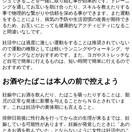
シュできることを一緒に取り組む事が効果的です。トレーニ
ングを通してお互いを助け合ったり、スキルを教えたりする
事で物理的な繋がりや信頼を深める事ができます。また運動
をすることにより、病気の予防や生活習慣の改善が期待でき
るため、お互いにとっても健康的なアクティビティになるこ
と間違いなしです。
妊活中には過度に激しい運動をすることは推奨されていない
ので運動の種類としては軽いランニングやウォーキング、サ
イクリングなどがおすすめです。また、ヨガやストレッチな
ど自宅で簡単に行えるものは、短い時間で簡単に行えるので
おすすめです。
お酒やたばこは本人の前で控えよう
妊娠中にお酒を飲んだり、たばこを吸ったりすることは、胎
児の正常な発達に影響を与えることからＮＧとされていま
す。これは妊活中の黄体期にも言えること。
排卵日前後に性行為を行ってから次の生理が来るまでは、妊
娠している可能性があります。妊娠が発覚したときに「あの
ときお酒を飲んでいた」とならないように女性は妊活中のこ