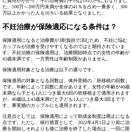
に費用がかかり、その治療費の平均は193万円にもなりまし
た。100万～200万円未満が全体の41％を占め一番多く、300
万以上かかった人も16％いる結果となりました。
不妊治療が保険適応になる条件は？
保険適用になると治療費が3割負担で済むため、不妊に悩む
カップルが治療を受けやすくなるのではと期待されていま
す。不妊治療の保険適用は、治療開始時点での女性の年齢が
43歳未満です。一方男性は年齢制限がありません。
保険適用対象となる治療は以下の通りです。
保険適用の対象となる回数は、体外受精の「胚移植の回数」
です。年齢によって回数に差があります。女性の年齢が40歳
未満なら子ども1人につき最大6回の胚移植まで適用されます
が、40歳以上43歳未満だと子ども1人につき最大3回までで
す。事実婚のカップルにも適用されます。
注意点としては、保険適用によって助成金制度は廃止になる
点です。ただし、移行措置として、2022年4月1日より前に治
療を開始しそれよりも後に治療を終了した場合は、一回に限