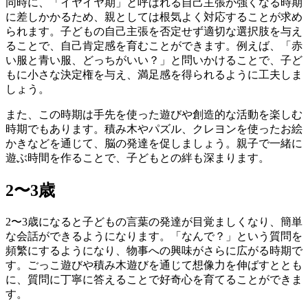
同時に、「イヤイヤ期」と呼ばれる自己主張が強くなる時期
に差しかかるため、親としては根気よく対応することが求め
られます。子どもの自己主張を否定せず適切な選択肢を与え
ることで、自己肯定感を育むことができます。例えば、「赤
い服と青い服、どっちがいい？」と問いかけることで、子ど
もに小さな決定権を与え、満足感を得られるように工夫しま
しょう。
また、この時期は手先を使った遊びや創造的な活動を楽しむ
時期でもあります。積み木やパズル、クレヨンを使ったお絵
かきなどを通じて、脳の発達を促しましょう。親子で一緒に
遊ぶ時間を作ることで、子どもとの絆も深まります。
2〜3歳
2〜3歳になると子どもの言葉の発達が目覚ましくなり、簡単
な会話ができるようになります。「なんで？」という質問を
頻繁にするようになり、物事への興味がさらに広がる時期で
す。ごっこ遊びや積み木遊びを通じて想像力を伸ばすととも
に、質問に丁寧に答えることで好奇心を育てることができま
す。