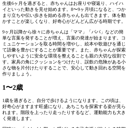
生後6ヶ月を過ぎると、赤ちゃんはお座りや寝返り、ハイハ
イといった動きを見せ始めます。8〜9ヶ月頃になると、つか
まり立ちや伝い歩きを始める赤ちゃんも出てきます。体を動
かすことが楽しくなり、好奇心がどんどん広がる時期です。
9ヶ月以降から徐々に赤ちゃんは「ママ」「パパ」などの簡
単な言葉を発することが増え、言葉の発達が始まります。コ
ミュニケーションを取る時間を増やし、絵本や歌遊びを通じ
て語彙を豊かにすることが重要です。また、赤ちゃんが探索
しやすいように安全な環境を整えることも親の大切な役割で
す。家具の角にクッションをつけたり、誤飲の危険がある小
さな物を片付けたりすることで、安心して動き回れる空間を
作りましょう。
1〜2歳
1歳を過ぎると、自分で歩けるようになります。この頃は、
好奇心がますます旺盛になり、あちこちを探索する姿が見ら
れます。階段を上ったり走ったりするなど、運動能力も大き
く発達します。