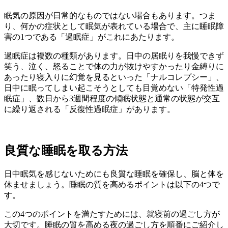
眠気の原因が日常的なものではない場合もあります。つま
り、何かの症状として眠気が表れている場合で、主に睡眠障
害の1つである「過眠症」がこれにあたります。
過眠症は複数の種類があります。日中の居眠りを我慢できず
笑う、泣く、怒ることで体の力が抜けやすかったり金縛りに
あったり寝入りに幻覚を見るといった「ナルコレプシー」、
日中に眠ってしまい起こそうとしても目覚めない「特発性過
眠症」、数日から3週間程度の傾眠状態と通常の状態が交互
に繰り返される「反復性過眠症」があります。
良質な睡眠を取る方法
日中眠気を感じないためにも良質な睡眠を確保し、脳と体を
休ませましょう。睡眠の質を高めるポイントは以下の4つで
す。
この4つのポイントを満たすためには、就寝前の過ごし方が
大切です。睡眠の質を高める夜の過ごし方を順番にご紹介し