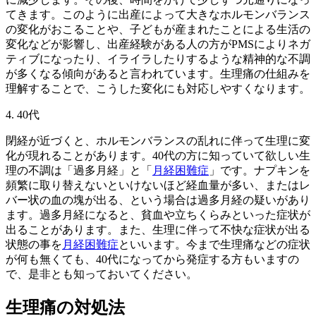
てきます。このように出産によって大きなホルモンバランス
の変化がおこることや、子どもが産まれたことによる生活の
変化などが影響し、出産経験がある人の方がPMSによりネガ
ティブになったり、イライラしたりするような精神的な不調
が多くなる傾向があると言われています。生理痛の仕組みを
理解することで、こうした変化にも対応しやすくなります。
4. 40代
閉経が近づくと、ホルモンバランスの乱れに伴って生理に変
化が現れることがあります。40代の方に知っていて欲しい生
理の不調は「過多月経」と「
月経困難症
」です。ナプキンを
頻繁に取り替えないといけないほど経血量が多い、またはレ
バー状の血の塊が出る、という場合は過多月経の疑いがあり
ます。過多月経になると、貧血や立ちくらみといった症状が
出ることがあります。また、生理に伴って不快な症状が出る
状態の事を
月経困難症
といいます。今まで生理痛などの症状
が何も無くても、40代になってから発症する方もいますの
で、是非とも知っておいてください。
生理痛の対処法