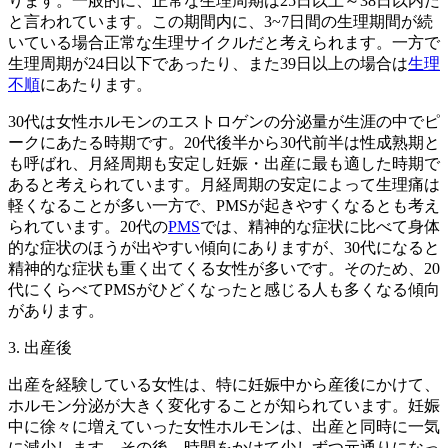
ります。一般的に、正常な生理周期は25日以上～38日以内だ
と言われています。この期間内に、3~7日間の生理期間が続
いている場合正常な生理サイクルだと考えられます。一方で
生理周期が24日以下であったり、また39日以上の場合は
生理
不順
にあたります。
30代は女性ホルモンのエストロゲンの分泌量が生涯の中でピ
ークにあたる時期です。20代後半から30代前半は性成熟期と
も呼ばれ、月経周期も安定し妊娠・出産に最も適した時期で
あると考えられています。月経周期の安定によって生理痛は
軽くなることが多い一方で、PMSが起きやすくなるとも考え
られています。20代の
PMS
では、精神的な症状に比べて身体
的な症状のほうが出やすい傾向にありますが、30代になると
精神的な症状も重く出てくる女性が多いです。そのため、20
代にくらべてPMSがひどくなったと感じる人も多くなる傾向
があります。
3. 出産後
出産を経験している女性は、特に妊娠中から産後にかけて、
ホルモン分泌が大きく変化することが知られています。妊娠
中に徐々に増えていった女性ホルモンは、出産と同時に一気
に減少します。その後、時間をかけて少しずつ元通りになっ