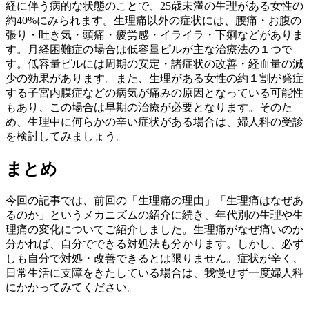
経に伴う病的な状態のことで、25歳未満の生理がある女性の
約40%にみられます。生理痛以外の症状には、腰痛・お腹の
張り・吐き気・頭痛・疲労感・イライラ・下痢などがありま
す。月経困難症の場合は低容量ピルが主な治療法の１つで
す。低容量ピルには周期の安定・諸症状の改善・経血量の減
少の効果があります。また、生理がある女性の約１割が発症
する子宮内膜症などの病気が痛みの原因となっている可能性
もあり、この場合は早期の治療が必要となります。そのた
め、生理中に何らかの辛い症状がある場合は、婦人科の受診
を検討してみましょう。
まとめ
今回の記事では、前回の「生理痛の理由」「生理痛はなぜあ
るのか」というメカニズムの紹介に続き、年代別の生理や生
理痛の変化についてご紹介しました。生理痛がなぜ痛いのか
分かれば、自分でできる対処法も分かります。しかし、必ず
しも自分で対処・改善できるとは限りません。症状が辛く、
日常生活に支障をきたしている場合は、我慢せず一度婦人科
にかかってみてください。