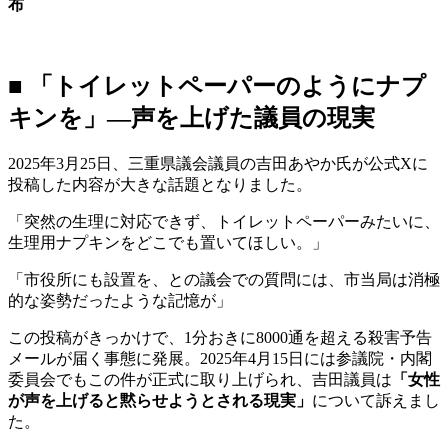
布
■ 「トイレットペーパーのようにナプ
キンを」—声を上げた議員の現実
2025年3月25日、三重県議会議員の吉田あやか氏が公式Xに
投稿した内容が大きな話題となりました。
「突然の生理に対応できず、トイレットペーパーみたいに、
生理用ナプキンをどこでも置いてほしい。」
「市役所にも設置を、との議会での質問には、市当局は消極
的な姿勢だったような記憶が」
この投稿がきっかけで、1分おきに8000通を超える殺害予告
メールが届く事態に発展。2025年4月15日には参議院・内閣
委員会でもこの件が正式に取り上げられ、吉田議員は
「女性
が声を上げると黙らせようとされる現実」
について訴えまし
た。