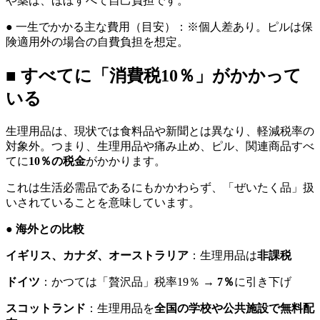
や薬は、ほぼすべて自己負担です。
● 一生でかかる主な費用（目安）：※個人差あり。ピルは保
険適用外の場合の自費負担を想定。
■ すべてに「消費税10％」がかかって
いる
生理用品は、現状では食料品や新聞とは異なり、軽減税率の
対象外。つまり、生理用品や痛み止め、ピル、関連商品すべ
てに
10％の税金
がかかります。
これは生活必需品であるにもかかわらず、「ぜいたく品」扱
いされていることを意味しています。
● 海外との比較
イギリス、カナダ、オーストラリア
：生理用品は
非課税
ドイツ
：かつては「贅沢品」税率19％ →
7％
に引き下げ
スコットランド
：生理用品を
全国の学校や公共施設で無料配