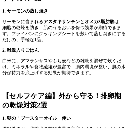
1. サーモンの蒸し焼き
サーモンに含まれる
アスタキサンチン
と
オメガ3脂肪酸
は、
細胞の乾燥を防ぎ、肌のうるおいを保つ効果が期待できま
す。フライパンにクッキングシートを敷いて蒸し焼きにする
だけの、手軽な1品。
2. 雑穀入りごはん
白米に、アマランサスやもち麦などの雑穀を混ぜて炊くだ
け。ミネラルや食物繊維が豊富で、腸内環境が整い、肌の水
分保持力を底上げする効果が期待できます。
【セルフケア編】外から守る！排卵期
の乾燥対策2選
1. 朝の「ブースターオイル」使い