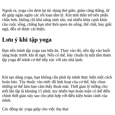
Ngoài ra, yoga còn đem lại tác dụng thư giãn, giảm căng thẳng, từ
đó giúp ngăn ngừa các rối loạn tâm lý. Khi tinh thần trở nên phấn
chấn hơn, không chỉ khả năng sinh sản, mà nhiều khía cạnh khác
của cuộc sống, chẳng hạn như thói quen ăn uống, thể chất, hay giấc
ngủ, đều sẽ được cải thiện.
Lưu ý khi tập yoga
Bạn nên tránh tập yoga sau bữa ăn. Thay vào đó, nên tập vào buổi
sáng hoặc trước khi đi ngủ. Nếu có thể, hãy chuẩn bị một tấm thảm
tập yoga để tránh cơ thể tiếp xúc với sàn nhà lạnh.
Khi tạo dáng yoga, bạn không cần phải ép mình thực hiện một cách
hoàn hảo. Tùy thuộc vào mức độ linh hoạt của cơ thể, hãy chọn
những tư thế làm bạn cảm thấy thoải mái. Thời gian lý tưởng cho
mỗi lần tập là khoảng 15 phút, tuy nhiên bạn hoàn toàn có thể điều
chỉnh thời gian này sao cho phù hợp với điều kiện hoàn cảnh của
mình.
Các động tác yoga giúp cho việc thụ thai