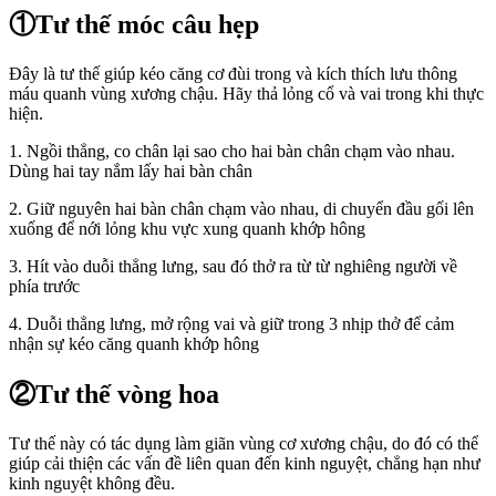
①Tư thế móc câu hẹp
Đây là tư thế giúp kéo căng cơ đùi trong và kích thích lưu thông
máu quanh vùng xương chậu. Hãy thả lỏng cổ và vai trong khi thực
hiện.
1. Ngồi thẳng, co chân lại sao cho hai bàn chân chạm vào nhau.
Dùng hai tay nắm lấy hai bàn chân
2. Giữ nguyên hai bàn chân chạm vào nhau, di chuyển đầu gối lên
xuống để nới lỏng khu vực xung quanh khớp hông
3. Hít vào duỗi thẳng lưng, sau đó thở ra từ từ nghiêng người về
phía trước
4. Duỗi thẳng lưng, mở rộng vai và giữ trong 3 nhịp thở để cảm
nhận sự kéo căng quanh khớp hông
②Tư thế vòng hoa
Tư thế này có tác dụng làm giãn vùng cơ xương chậu, do đó có thể
giúp cải thiện các vấn đề liên quan đến kinh nguyệt, chẳng hạn như
kinh nguyệt không đều.