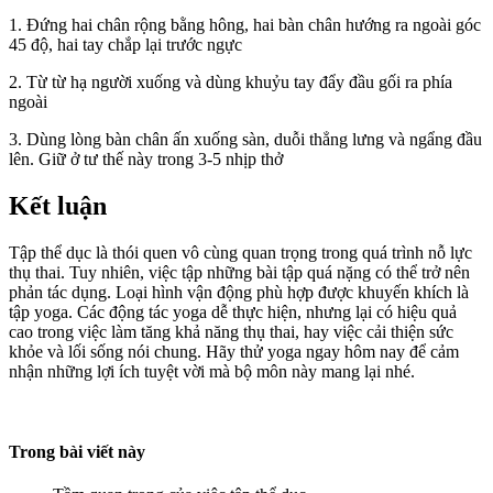
1. Đứng hai chân rộng bằng hông, hai bàn chân hướng ra ngoài góc
45 độ, hai tay chắp lại trước ngực
2. Từ từ hạ người xuống và dùng khuỷu tay đẩy đầu gối ra phía
ngoài
3. Dùng lòng bàn chân ấn xuống sàn, duỗi thẳng lưng và ngẩng đầu
lên. Giữ ở tư thế này trong 3-5 nhịp thở
Kết luận
Tập thể dục là thói quen vô cùng quan trọng trong quá trình nỗ lực
thụ thai. Tuy nhiên, việc tập những bài tập quá nặng có thể trở nên
phản tác dụng. Loại hình vận động phù hợp được khuyến khích là
tập yoga. Các động tác yoga dễ thực hiện, nhưng lại có hiệu quả
cao trong việc làm tăng khả năng thụ thai, hay việc cải thiện sức
khỏe và lối sống nói chung. Hãy thử yoga ngay hôm nay để cảm
nhận những lợi ích tuyệt vời mà bộ môn này mang lại nhé.
Trong bài viết này