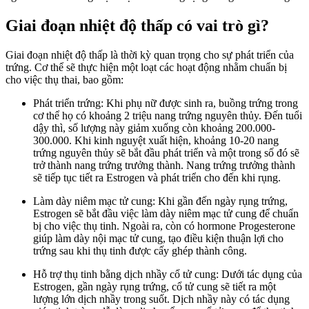
Giai đoạn nhiệt độ thấp có vai trò gì?
Giai đoạn nhiệt độ thấp là thời kỳ quan trọng cho sự phát triển của
trứng. Cơ thể sẽ thực hiện một loạt các hoạt động nhằm chuẩn bị
cho việc thụ thai, bao gồm:
Phát triển trứng: Khi phụ nữ được sinh ra, buồng trứng trong
cơ thể họ có khoảng 2 triệu nang trứng nguyên thủy. Đến tuổi
dậy thì, số lượng này giảm xuống còn khoảng 200.000-
300.000. Khi kinh nguyệt xuất hiện, khoảng 10-20 nang
trứng nguyên thủy sẽ bắt đầu phát triển và một trong số đó sẽ
trở thành nang trứng trưởng thành. Nang trứng trưởng thành
sẽ tiếp tục tiết ra Estrogen và phát triển cho đến khi rụng.
Làm dày niêm mạc tử cung: Khi gần đến ngày rụng trứng,
Estrogen sẽ bắt đầu việc làm dày niêm mạc tử cung để chuẩn
bị cho việc thụ tinh. Ngoài ra, còn có hormone Progesterone
giúp làm dày nội mạc tử cung, tạo điều kiện thuận lợi cho
trứng sau khi thụ tinh được cấy ghép thành công.
Hỗ trợ thụ tinh bằng dịch nhầy cổ tử cung: Dưới tác dụng của
Estrogen, gần ngày rụng trứng, cổ tử cung sẽ tiết ra một
lượng lớn dịch nhầy trong suốt. Dịch nhầy này có tác dụng