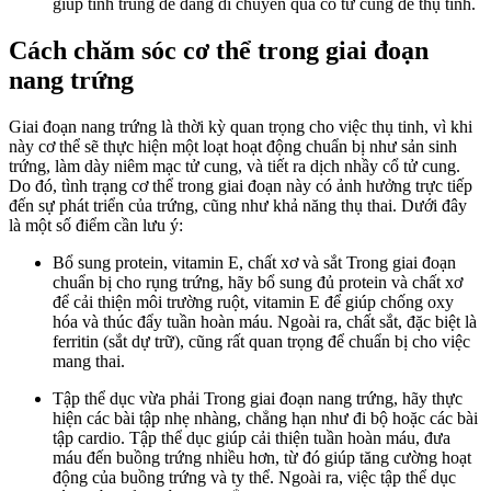
giúp tinh trùng dễ dàng di chuyển qua cổ tử cung để thụ tinh.
Cách chăm sóc cơ thể trong giai đoạn
nang trứng
Giai đoạn nang trứng là thời kỳ quan trọng cho việc thụ tinh, vì khi
này cơ thể sẽ thực hiện một loạt hoạt động chuẩn bị như sản sinh
trứng, làm dày niêm mạc tử cung, và tiết ra dịch nhầy cổ tử cung.
Do đó, tình trạng cơ thể trong giai đoạn này có ảnh hưởng trực tiếp
đến sự phát triển của trứng, cũng như khả năng thụ thai. Dưới đây
là một số điểm cần lưu ý:
Bổ sung protein, vitamin E, chất xơ và sắt Trong giai đoạn
chuẩn bị cho rụng trứng, hãy bổ sung đủ protein và chất xơ
để cải thiện môi trường ruột, vitamin E để giúp chống oxy
hóa và thúc đẩy tuần hoàn máu. Ngoài ra, chất sắt, đặc biệt là
ferritin (sắt dự trữ), cũng rất quan trọng để chuẩn bị cho việc
mang thai.
Tập thể dục vừa phải Trong giai đoạn nang trứng, hãy thực
hiện các bài tập nhẹ nhàng, chẳng hạn như đi bộ hoặc các bài
tập cardio. Tập thể dục giúp cải thiện tuần hoàn máu, đưa
máu đến buồng trứng nhiều hơn, từ đó giúp tăng cường hoạt
động của buồng trứng và ty thể. Ngoài ra, việc tập thể dục