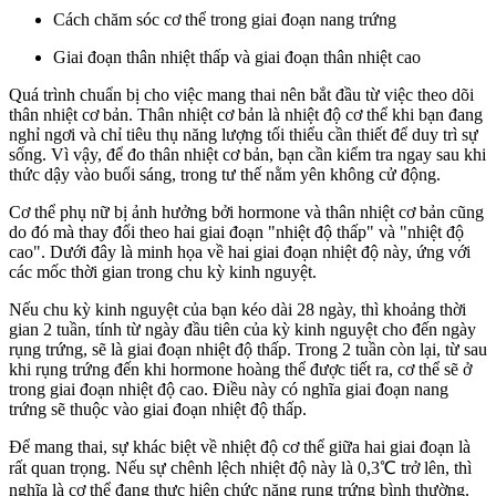
Cách chăm sóc cơ thể trong giai đoạn nang trứng
Giai đoạn thân nhiệt thấp và giai đoạn thân nhiệt cao
Quá trình chuẩn bị cho việc mang thai nên bắt đầu từ việc theo dõi
thân nhiệt cơ bản. Thân nhiệt cơ bản là nhiệt độ cơ thể khi bạn đang
nghỉ ngơi và chỉ tiêu thụ năng lượng tối thiểu cần thiết để duy trì sự
sống. Vì vậy, để đo thân nhiệt cơ bản, bạn cần kiểm tra ngay sau khi
thức dậy vào buổi sáng, trong tư thế nằm yên không cử động.
Cơ thể phụ nữ bị ảnh hưởng bởi hormone và thân nhiệt cơ bản cũng
do đó mà thay đổi theo hai giai đoạn "nhiệt độ thấp" và "nhiệt độ
cao". Dưới đây là minh họa về hai giai đoạn nhiệt độ này, ứng với
các mốc thời gian trong chu kỳ kinh nguyệt.
Nếu chu kỳ kinh nguyệt của bạn kéo dài 28 ngày, thì khoảng thời
gian 2 tuần, tính từ ngày đầu tiên của kỳ kinh nguyệt cho đến ngày
rụng trứng, sẽ là giai đoạn nhiệt độ thấp. Trong 2 tuần còn lại, từ sau
khi rụng trứng đến khi hormone hoàng thể được tiết ra, cơ thể sẽ ở
trong giai đoạn nhiệt độ cao. Điều này có nghĩa giai đoạn nang
trứng sẽ thuộc vào giai đoạn nhiệt độ thấp.
Để mang thai, sự khác biệt về nhiệt độ cơ thể giữa hai giai đoạn là
rất quan trọng. Nếu sự chênh lệch nhiệt độ này là 0,3℃ trở lên, thì
nghĩa là cơ thể đang thực hiện chức năng rụng trứng bình thường.