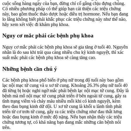
cuộc sống hàng ngày của bạn, đừng chỉ cố gắng chịu đựng chúng.
Có nhiều phương pháp có thể giúp bạn cải thiện các triệu chứng
này, bao gồm thuốc thảo dược hoặc điều trị hormone. Nếu bạn đang
lo lắng không biết phải khắc phục các triệu chứng này như thế nào,
hãy xem xét việc đi khám phụ khoa.
Nguy cơ mắc phải các bệnh phụ khoa
Nguy cơ mắc phải các bệnh phụ khoa sẽ gia tăng ở tuổi 40. Nguyên
nhân là do sau khi trải qua càng nhiều chu kỳ kinh nguyệt, thì xác
suất mắc phải các bệnh phụ khoa sẽ càng tăng cao.
Những bệnh cần chú ý
Các bệnh phụ khoa phổ biến ở phụ nữ trong độ tuổi này bao gồm
lạc nội mạc tử cung và u xơ tử cung. Khoảng 26.3% phụ nữ tuổi 40
đã từng bị hoặc nghi ngờ mắc phải bệnh lạc nội mạc tử cung. Đây là
bệnh mà mô nội mạc tử cung phát triển ở bên ngoài tử cung, gây ra
tình trạng viêm và chảy máu nhiều mỗi khi có kinh nguyệt, kèm
theo đau bụng kinh dữ dội. U xơ tử cung là khối u lành tính phát
triển từ cơ trơn tử cung, gây ra các triệu chứng như đau thắt lưng
hoặc đau bụng kinh ở mức độ nặng. Nếu bạn nhận thấy các triệu
chứng tương tự, có khả năng bạn đang mắc những căn bệnh nói
trên.