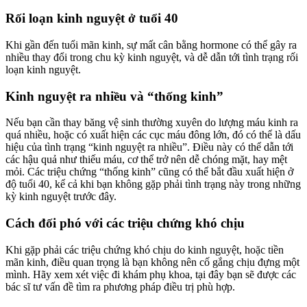
Rối loạn kinh nguyệt ở tuổi 40
Khi gần đến tuổi mãn kinh, sự mất cân bằng hormone có thể gây ra
nhiều thay đổi trong chu kỳ kinh nguyệt, và dễ dẫn tới tình trạng rối
loạn kinh nguyệt.
Kinh nguyệt ra nhiều và “thống kinh”
Nếu bạn cần thay băng vệ sinh thường xuyên do lượng máu kinh ra
quá nhiều, hoặc có xuất hiện các cục máu đông lớn, đó có thể là dấu
hiệu của tình trạng “kinh nguyệt ra nhiều”. Điều này có thể dẫn tới
các hậu quả như thiếu máu, cơ thể trở nên dễ chóng mặt, hay mệt
mỏi. Các triệu chứng “thống kinh” cũng có thể bắt đầu xuất hiện ở
độ tuổi 40, kể cả khi bạn không gặp phải tình trạng này trong những
kỳ kinh nguyệt trước đây.
Cách đối phó với các triệu chứng khó chịu
Khi gặp phải các triệu chứng khó chịu do kinh nguyệt, hoặc tiền
mãn kinh, điều quan trọng là bạn không nên cố gắng chịu đựng một
mình. Hãy xem xét việc đi khám phụ khoa, tại đây bạn sẽ được các
bác sĩ tư vấn đề tìm ra phương pháp điều trị phù hợp.