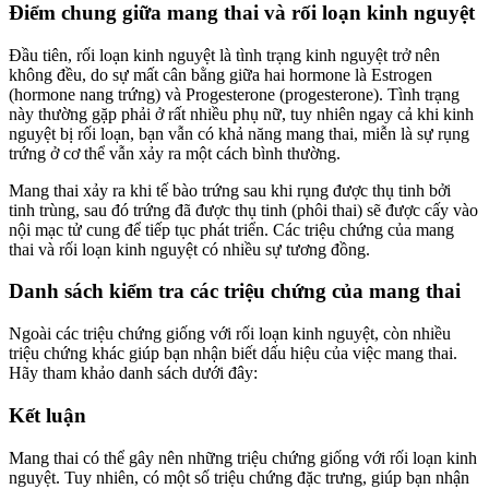
Điểm chung giữa mang thai và rối loạn kinh nguyệt
Đầu tiên, rối loạn kinh nguyệt là tình trạng kinh nguyệt trở nên
không đều, do sự mất cân bằng giữa hai hormone là Estrogen
(hormone nang trứng) và Progesterone (progesterone). Tình trạng
này thường gặp phải ở rất nhiều phụ nữ, tuy nhiên ngay cả khi kinh
nguyệt bị rối loạn, bạn vẫn có khả năng mang thai, miễn là sự rụng
trứng ở cơ thể vẫn xảy ra một cách bình thường.
Mang thai xảy ra khi tế bào trứng sau khi rụng được thụ tinh bởi
tinh trùng, sau đó trứng đã được thụ tinh (phôi thai) sẽ được cấy vào
nội mạc tử cung để tiếp tục phát triển. Các triệu chứng của mang
thai và rối loạn kinh nguyệt có nhiều sự tương đồng.
Danh sách kiểm tra các triệu chứng của mang thai
Ngoài các triệu chứng giống với rối loạn kinh nguyệt, còn nhiều
triệu chứng khác giúp bạn nhận biết dấu hiệu của việc mang thai.
Hãy tham khảo danh sách dưới đây:
Kết luận
Mang thai có thể gây nên những triệu chứng giống với rối loạn kinh
nguyệt. Tuy nhiên, có một số triệu chứng đặc trưng, giúp bạn nhận