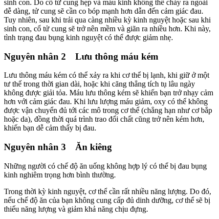
sinh con. Do cổ tử cung hẹp và máu kinh không thể chảy ra ngoài
dễ dàng, tử cung sẽ cần co bóp mạnh hơn dẫn đến cảm giác đau.
Tuy nhiên, sau khi trải qua càng nhiều kỳ kinh nguyệt hoặc sau khi
sinh con, cổ tử cung sẽ trở nên mềm và giãn ra nhiều hơn. Khi này,
tình trạng đau bụng kinh nguyệt có thể được giảm nhẹ.
Nguyên nhân 2 Lưu thông máu kém
Lưu thông máu kém có thể xảy ra khi cơ thể bị lạnh, khi giữ ở một
tư thế trong thời gian dài, hoặc khi căng thẳng tích tụ lâu ngày
không được giải tỏa. Máu lưu thông kém sẽ khiến bạn trở nhạy cảm
hơn với cảm giác đau. Khi lưu lượng máu giảm, oxy có thể không
được vận chuyển đủ tới các mô trong cơ thể (chẳng hạn như cơ bắp
hoặc da), đồng thời quá trình trao đổi chất cũng trở nên kém hơn,
khiến bạn dễ cảm thấy bị đau.
Nguyên nhân 3 Ăn kiêng
Những người có chế độ ăn uống không hợp lý có thể bị đau bụng
kinh nghiêm trọng hơn bình thường.
Trong thời kỳ kinh nguyệt, cơ thể cần rất nhiều năng lượng. Do đó,
nếu chế độ ăn của bạn không cung cấp đủ dinh dưỡng, cơ thể sẽ bị
thiếu năng lượng và giảm khả năng chịu đựng.