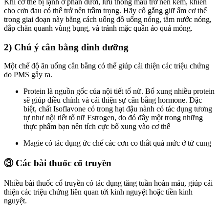
Khi cơ thể bị lạnh ở phần dưới, lưu thông máu trở nên kém, khiến
cho cơn đau có thể trở nên trầm trọng. Hãy cố gắng giữ ấm cơ thể
trong giai đoạn này bằng cách uống đồ uống nóng, tắm nước nóng,
đắp chăn quanh vùng bụng, và tránh mặc quần áo quá mỏng.
2) Chú ý cân bằng dinh dưỡng
Một chế độ ăn uống cân bằng có thể giúp cải thiện các triệu chứng
do PMS gây ra.
Protein là nguồn gốc của nội tiết tố nữ. Bổ xung nhiều protein
sẽ giúp điều chỉnh và cải thiện sự cân bằng hormone. Đặc
biệt, chất Isoflavone có trong hạt đậu nành có tác dụng tương
tự như nội tiết tố nữ Estrogen, do đó đây một trong những
thực phẩm bạn nên tích cực bổ xung vào cơ thể
Magie có tác dụng ức chế các cơn co thắt quá mức ở tử cung
③ Các bài thuốc cổ truyền
Nhiều bài thuốc cổ truyền có tác dụng tăng tuần hoàn máu, giúp cải
thiện các triệu chứng liên quan tới kinh nguyệt hoặc tiền kinh
nguyệt.