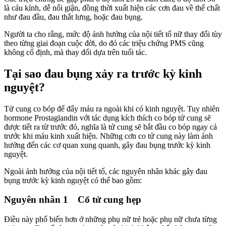
là cáu kỉnh, dễ nổi giận, đồng thời xuất hiện các cơn đau về thể chất
như đau đầu, đau thắt lưng, hoặc đau bụng.
Người ta cho rằng, mức độ ảnh hưởng của nội tiết tố nữ thay đổi tùy
theo từng giai đoạn cuộc đời, do đó các triệu chứng PMS cũng
không cố định, mà thay đổi dựa trên tuổi tác.
Tại sao đau bụng xảy ra trước kỳ kinh
nguyệt?
Tử cung co bóp để đẩy máu ra ngoài khi có kinh nguyệt. Tuy nhiên
hormone Prostaglandin với tác dụng kích thích co bóp tử cung sẽ
được tiết ra từ trước đó, nghĩa là tử cung sẽ bắt đầu co bóp ngay cả
trước khi máu kinh xuất hiện. Những cơn co tử cung này làm ảnh
hưởng đến các cơ quan xung quanh, gây đau bụng trước kỳ kinh
nguyệt.
Ngoài ảnh hưởng của nội tiết tố, các nguyên nhân khác gây đau
bụng trước kỳ kinh nguyệt có thể bao gồm:
Nguyên nhân 1 Cổ tử cung hẹp
Điều này phổ biến hơn ở những phụ nữ trẻ hoặc phụ nữ chưa từng