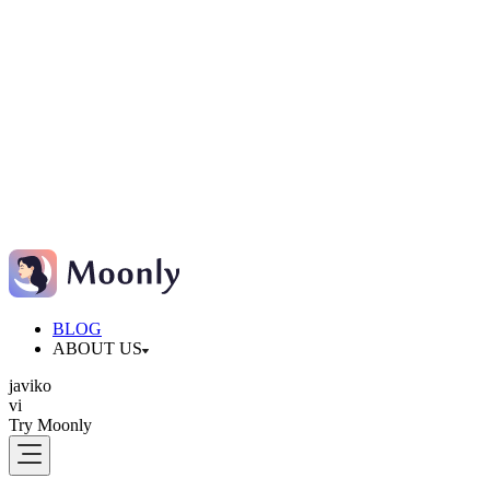
BLOG
ABOUT US
ja
vi
ko
vi
Try Moonly