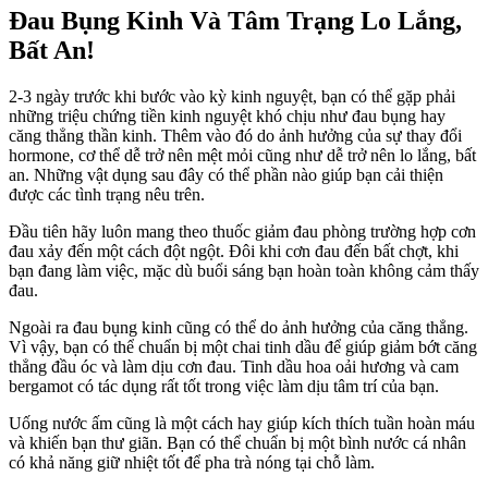
Đau Bụng Kinh Và Tâm Trạng Lo Lắng,
Bất An!
2-3 ngày trước khi bước vào kỳ kinh nguyệt, bạn có thể gặp phải
những triệu chứng tiền kinh nguyệt khó chịu như đau bụng hay
căng thẳng thần kinh. Thêm vào đó do ảnh hưởng của sự thay đổi
hormone, cơ thể dễ trở nên mệt mỏi cũng như dễ trở nên lo lắng, bất
an. Những vật dụng sau đây có thể phần nào giúp bạn cải thiện
được các tình trạng nêu trên.
Đầu tiên hãy luôn mang theo thuốc giảm đau phòng trường hợp cơn
đau xảy đến một cách đột ngột. Đôi khi cơn đau đến bất chợt, khi
bạn đang làm việc, mặc dù buổi sáng bạn hoàn toàn không cảm thấy
đau.
Ngoài ra đau bụng kinh cũng có thể do ảnh hưởng của căng thẳng.
Vì vậy, bạn có thể chuẩn bị một chai tinh dầu để giúp giảm bớt căng
thẳng đầu óc và làm dịu cơn đau. Tinh dầu hoa oải hương và cam
bergamot có tác dụng rất tốt trong việc làm dịu tâm trí của bạn.
Uống nước ấm cũng là một cách hay giúp kích thích tuần hoàn máu
và khiến bạn thư giãn. Bạn có thể chuẩn bị một bình nước cá nhân
có khả năng giữ nhiệt tốt để pha trà nóng tại chỗ làm.