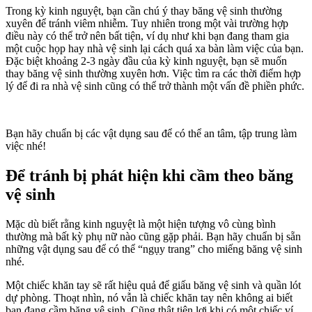
Trong kỳ kinh nguyệt, bạn cần chú ý thay băng vệ sinh thường
xuyên để tránh viêm nhiễm. Tuy nhiên trong một vài trường hợp
điều này có thể trở nên bất tiện, ví dụ như khi bạn đang tham gia
một cuộc họp hay nhà vệ sinh lại cách quá xa bàn làm việc của bạn.
Đặc biệt khoảng 2-3 ngày đầu của kỳ kinh nguyệt, bạn sẽ muốn
thay băng vệ sinh thường xuyên hơn. Việc tìm ra các thời điểm hợp
lý để đi ra nhà vệ sinh cũng có thể trở thành một vấn đề phiền phức.
Bạn hãy chuẩn bị các vật dụng sau để có thể an tâm, tập trung làm
việc nhé!
Để tránh bị phát hiện khi cầm theo băng
vệ sinh
Mặc dù biết rằng kinh nguyệt là một hiện tượng vô cùng bình
thường mà bất kỳ phụ nữ nào cũng gặp phải. Bạn hãy chuẩn bị sẵn
những vật dụng sau để có thể “ngụy trang” cho miếng băng vệ sinh
nhé.
Một chiếc khăn tay sẽ rất hiệu quả để giấu băng vệ sinh và quần lót
dự phòng. Thoạt nhìn, nó vẫn là chiếc khăn tay nên không ai biết
bạn đang cầm băng vệ sinh. Cũng thật tiện lợi khi có một chiếc ví