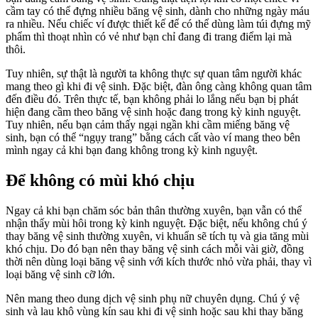
cầm tay có thể đựng nhiều băng vệ sinh, dành cho những ngày máu
ra nhiều. Nếu chiếc ví được thiết kế để có thể dùng làm túi đựng mỹ
phẩm thì thoạt nhìn có vẻ như bạn chỉ đang đi trang điểm lại mà
thôi.
Tuy nhiên, sự thật là người ta không thực sự quan tâm người khác
mang theo gì khi đi vệ sinh. Đặc biệt, đàn ông càng không quan tâm
đến điều đó. Trên thực tế, bạn không phải lo lắng nếu bạn bị phát
hiện đang cầm theo băng vệ sinh hoặc đang trong kỳ kinh nguyệt.
Tuy nhiên, nếu bạn cảm thấy ngại ngần khi cầm miếng băng vệ
sinh, bạn có thể “ngụy trang” bằng cách cất vào ví mang theo bên
mình ngay cả khi bạn đang không trong kỳ kinh nguyệt.
Để không có mùi khó chịu
Ngay cả khi bạn chăm sóc bản thân thường xuyên, bạn vẫn có thể
nhận thấy mùi hôi trong kỳ kinh nguyệt. Đặc biệt, nếu không chú ý
thay băng vệ sinh thường xuyên, vi khuẩn sẽ tích tụ và gia tăng mùi
khó chịu. Do đó bạn nên thay băng vệ sinh cách mỗi vài giờ, đồng
thời nên dùng loại băng vệ sinh với kích thước nhỏ vừa phải, thay vì
loại băng vệ sinh cỡ lớn.
Nên mang theo dung dịch vệ sinh phụ nữ chuyên dụng. Chú ý vệ
sinh và lau khô vùng kín sau khi đi vệ sinh hoặc sau khi thay băng